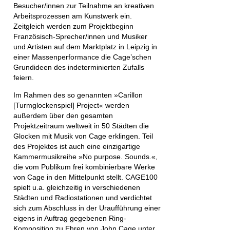
Besucher/innen zur Teilnahme an kreativen
Arbeitsprozessen am Kunstwerk ein.
Zeitgleich werden zum Projektbeginn
Französisch-Sprecher/innen
und
Musiker
und Artisten
auf dem Marktplatz in Leipzig in
einer Massenperformance die Cage’schen
Grundideen des indeterminierten Zufalls
feiern.
Im Rahmen des so genannten »Carillon
[Turmglockenspiel] Project« werden
außerdem über den gesamten
Projektzeitraum
weltweit in 50 Städten die
Glocken mit Musik von Cage
erklingen. Teil
des Projektes ist auch eine einzigartige
Kammermusikreihe »No purpose. Sounds.«,
die vom Publikum frei kombinierbare Werke
von Cage in den Mittelpunkt stellt. CAGE100
spielt u.a. gleichzeitig in verschiedenen
Städten und Radiostationen und verdichtet
sich zum Abschluss in der Uraufführung einer
eigens in Auftrag gegebenen
Ring-
Komposition zu Ehren von John Cage
unter