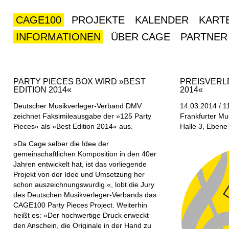
CAGE100
PROJEKTE
KALENDER
KART
INFORMATIONEN
ÜBER CAGE
PARTNER
PARTY PIECES BOX WIRD »BEST
PREISVERL
EDITION 2014«
2014«
Deutscher Musikverleger-Verband DMV
14.03.2014 / 1
zeichnet Faksimileausgabe der »125 Party
Frankfurter M
Pieces« als »Best Edition 2014« aus.
Halle 3, Ebene
»Da Cage selber die Idee der
gemeinschaftlichen Komposition in den 40er
Jahren entwickelt hat, ist das vorliegende
Projekt von der Idee und Umsetzung her
schon auszeichnungswurdig.«, lobt die Jury
des Deutschen Musikverleger-Verbands das
CAGE100 Party Pieces Project. Weiterhin
heißt es: »Der hochwertige Druck erweckt
den Anschein, die Originale in der Hand zu