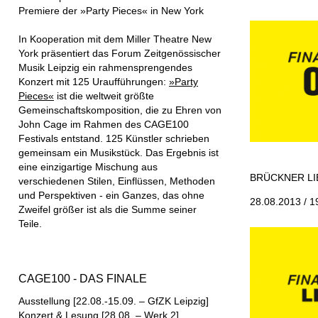
Premiere der »Party Pieces« in New York
In Kooperation mit dem Miller Theatre New
York präsentiert das Forum Zeitgenössischer
Musik Leipzig ein rahmensprengendes
Konzert mit 125 Uraufführungen:
»Party
Pieces«
ist die weltweit größte
Gemeinschaftskomposition, die zu Ehren von
John Cage im Rahmen des CAGE100
Festivals entstand. 125 Künstler schrieben
gemeinsam ein Musikstück. Das Ergebnis ist
eine einzigartige Mischung aus
BRÜCKNER LI
verschiedenen Stilen, Einflüssen, Methoden
und Perspektiven - ein Ganzes, das ohne
28.08.2013 / 1
Zweifel größer ist als die Summe seiner
Teile.
CAGE100 - DAS FINALE
Ausstellung [22.08.-15.09. – GfZK Leipzig]
Konzert & Lesung [28.08. – Werk 2]