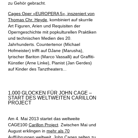
zu Gehör gebracht.
Cages Oper »EUROPERA 5«, inszeniert von
Thomas Chr. Heyde
, kombiniert auf skurrile
Art Figuren, Arien und Requisiten der
Operngeschichte mit popkulturellen Praktiken
und technischen Medien des 20.
Jahrhunderts. Countertenor (Michael
Hofmeister) trifft auf DJane (Marusha),
lyrischer Bariton (Marco Vassalli) auf Graffiti-
Künstler (Arne Linke), Pianist (Jan Gerdes)
auf Kinder des Tanztheaters...
1.000 GLOCKEN FÜR JOHN CAGE –
START DES WELTWEITEN CARILLON
PROJECT
Am 4. Mai 2013 startet das weltweite
CAGE100
Carillon Project
. Zwischen Mai und
August erklingen in
mehr als 70
Aufführungen weltweit
John Cages selten zu