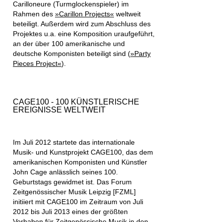
Carilloneure (Turmglockenspieler) im
Rahmen des
»Carillon Projects«
weltweit
beteiligt. Außerdem wird zum Abschluss des
Projektes u.a. eine Komposition uraufgeführt,
an der über 100 amerikanische und
deutsche Komponisten beteiligt sind (
»Party
Pieces Project«
).
CAGE100 - 100 KÜNSTLERISCHE
EREIGNISSE WELTWEIT
Im Juli 2012 startete das
internationale
Musik- und Kunstprojekt CAGE100
, das dem
amerikanischen Komponisten und Künstler
John Cage anlässlich seines 100.
Geburtstags gewidmet ist. Das Forum
Zeitgenössischer Musik Leipzig [FZML]
initiiert mit CAGE100 im Zeitraum von Juli
2012 bis Juli 2013 eines der größten
Vorhaben für Zeitgenössische Musik in den